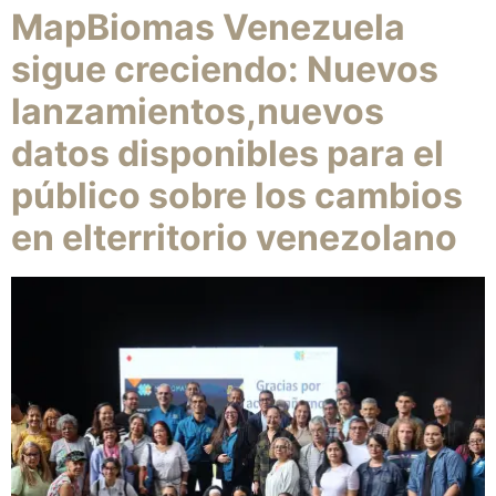
MapBiomas Venezuela
sigue creciendo: Nuevos
lanzamientos,nuevos
datos disponibles para el
público sobre los cambios
en elterritorio venezolano