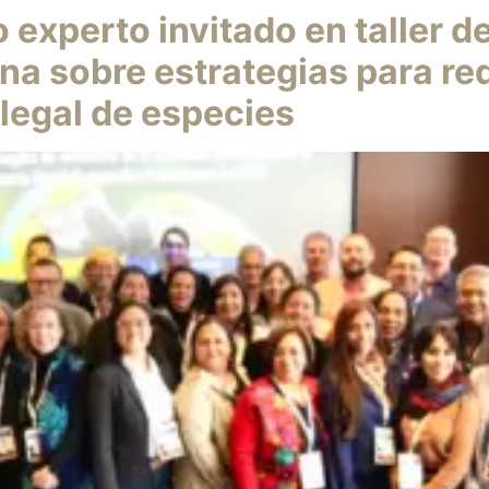
 experto invitado en taller d
na sobre estrategias para re
ilegal de especies