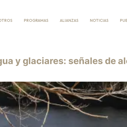
OTROS
PROGRAMAS
ALIANZAS
NOTICIAS
PU
a y glaciares: señales de al