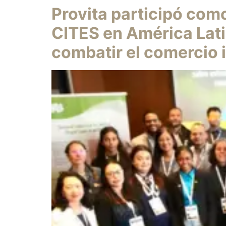
Provita participó como
CITES en América Lati
combatir el comercio 