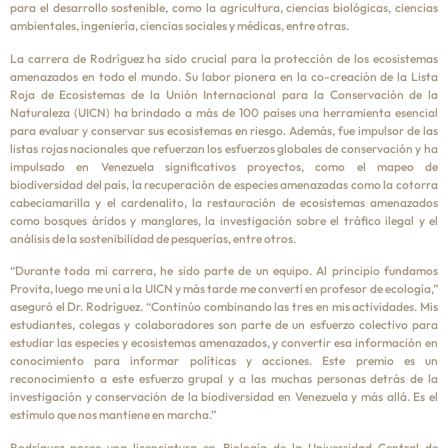
para el desarrollo sostenible, como la agricultura, ciencias biológicas, ciencias
ambientales, ingeniería, ciencias sociales y médicas, entre otras.
La carrera de Rodríguez ha sido crucial para la protección de los ecosistemas
amenazados en todo el mundo. Su labor pionera en la co-creación de la Lista
Roja de Ecosistemas de la Unión Internacional para la Conservación de la
Naturaleza (UICN) ha brindado a más de 100 países una herramienta esencial
para evaluar y conservar sus ecosistemas en riesgo. Además, fue impulsor de las
listas rojas nacionales que refuerzan los esfuerzos globales de conservación y ha
impulsado en Venezuela significativos proyectos, como el mapeo de
biodiversidad del país, la recuperación de especies amenazadas como la cotorra
cabeciamarilla y el cardenalito, la restauración de ecosistemas amenazados
como bosques áridos y manglares, la investigación sobre el tráfico ilegal y el
análisis de la sostenibilidad de pesquerías, entre otros.
“Durante toda mi carrera, he sido parte de un equipo. Al principio fundamos
Provita, luego me uní a la UICN y más tarde me convertí en profesor de ecología,”
aseguró el Dr. Rodríguez. “Continúo combinando las tres en mis actividades. Mis
estudiantes, colegas y colaboradores son parte de un esfuerzo colectivo para
estudiar las especies y ecosistemas amenazados, y convertir esa información en
conocimiento para informar políticas y acciones. Este premio es un
reconocimiento a este esfuerzo grupal y a las muchas personas detrás de la
investigación y conservación de la biodiversidad en Venezuela y más allá. Es el
estímulo que nos mantiene en marcha.”
Rodríguez posee una licenciatura en Biología de la Universidad Central de