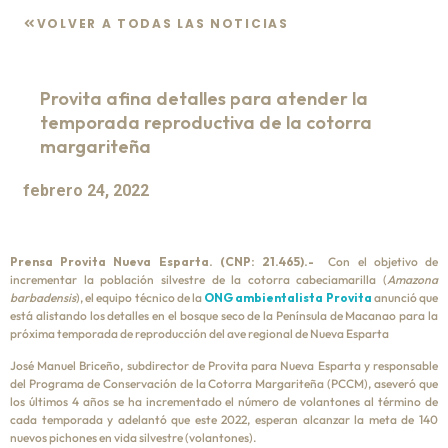
VOLVER A TODAS LAS NOTICIAS
Provita afina detalles para atender la
temporada reproductiva de la cotorra
margariteña
febrero 24, 2022
Prensa Provita Nueva Esparta. (CNP: 21.465).-
Con el objetivo de
incrementar la población silvestre de la cotorra cabeciamarilla (
Amazona
barbadensis
), el equipo técnico de la
ONG ambientalista Provita
anunció que
está alistando los detalles en el bosque seco de la Península de Macanao para la
próxima temporada de reproducción del ave regional de Nueva Esparta
José Manuel Briceño, subdirector de Provita para Nueva Esparta y responsable
del Programa de Conservación de la Cotorra Margariteña (PCCM), aseveró que
los últimos 4 años se ha incrementado el número de volantones al término de
cada temporada y adelantó que este 2022, esperan alcanzar la meta de 140
nuevos pichones en vida silvestre (volantones).