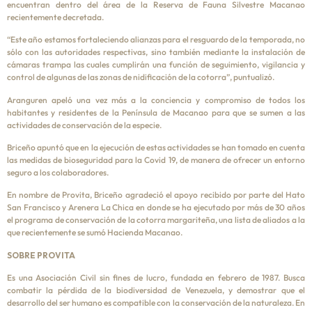
encuentran dentro del área de la Reserva de Fauna Silvestre Macanao
recientemente decretada.
“Este año estamos fortaleciendo alianzas para el resguardo de la temporada, no
sólo con las autoridades respectivas, sino también mediante la instalación de
cámaras trampa las cuales cumplirán una función de seguimiento, vigilancia y
control de algunas de las zonas de nidificación de la cotorra”, puntualizó.
Aranguren apeló una vez más a la conciencia y compromiso de todos los
habitantes y residentes de la Península de Macanao para que se sumen a las
actividades de conservación de la especie.
Briceño apuntó que en la ejecución de estas actividades se han tomado en cuenta
las medidas de bioseguridad para la Covid 19, de manera de ofrecer un entorno
seguro a los colaboradores.
En nombre de Provita, Briceño agradeció el apoyo recibido por parte del Hato
San Francisco y Arenera La Chica en donde se ha ejecutado por más de 30 años
el programa de conservación de la cotorra margariteña, una lista de aliados a la
que recientemente se sumó Hacienda Macanao.
SOBRE PROVITA
Es una Asociación Civil sin fines de lucro, fundada en febrero de 1987. Busca
combatir la pérdida de la biodiversidad de Venezuela, y demostrar que el
desarrollo del ser humano es compatible con la conservación de la naturaleza. En