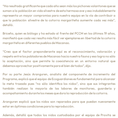
“Ha resultado gratificante que cada año sean más los pichones volantones que se
suman a la población en vida silvestre de esta hermosa ave y eso indudablemente
representa un mayor compromiso para nuestro equipo en la vía de contribuir a
que la población silvestre de la cotorra margariteña aumente cada vez más”,
detalló.
Briceño, quien es biólogo y ha estado al frente del PCCM en los últimos 19 años,
manifestó que cada vez resulta más fácil ver ejemplares en libertad de la cotorra
margariteña en diferentes pueblos de Macanao.
“Creo que el factor preponderante aquí es el reconocimiento, valoración y
respeto entre los pobladores de Macanao hacia nuestra fauna y eso logra no sólo
la aceptación, sino que permite la coexistencia en un entorno natural que
debemos aprovechar positivamente para el bien de todos”, dijo.
Por su parte Jesús Aranguren, analista del componente de incremento del
Programa, explicó que el equipo de Ecoguardianes es fundamental para alcanzar
la meta trazada pues “no sólo identifica los nidos”, sino que sus integrantes
también realizan la mayoría de las labores de monitoreo, guardería y
acompañamiento durante los meses que dura la reproducción de la cotorra.
Aranguren explicó que los nidos son reparados para que puedan nuevamente
estar en óptimas condiciones para la reproducción.
Además, detalló que todos los nidos custodiados por el equipo de Provita se