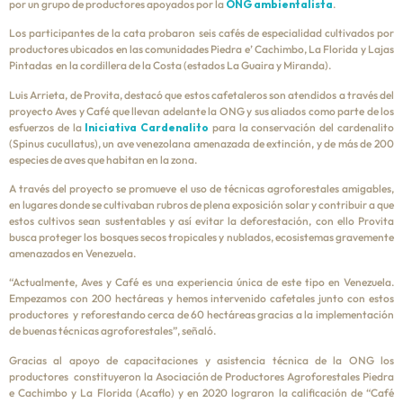
por un grupo de productores apoyados por la
ONG ambientalista
.
Los participantes de la cata probaron seis cafés de especialidad cultivados por
productores ubicados en las comunidades Piedra e’ Cachimbo, La Florida y Lajas
Pintadas en la cordillera de la Costa (estados La Guaira y Miranda).
Luis Arrieta, de Provita, destacó que estos cafetaleros son atendidos a través del
proyecto Aves y Café que llevan adelante la ONG y sus aliados como parte de los
esfuerzos de la
Iniciativa Cardenalito
para la conservación del cardenalito
(Spinus cucullatus), un ave venezolana amenazada de extinción, y de más de 200
especies de aves que habitan en la zona.
A través del proyecto se promueve el uso de técnicas agroforestales amigables,
en lugares donde se cultivaban rubros de plena exposición solar y contribuir a que
estos cultivos sean sustentables y así evitar la deforestación, con ello Provita
busca proteger los bosques secos tropicales y nublados, ecosistemas gravemente
amenazados en Venezuela.
“Actualmente, Aves y Café es una experiencia única de este tipo en Venezuela.
Empezamos con 200 hectáreas y hemos intervenido cafetales junto con estos
productores y reforestando cerca de 60 hectáreas gracias a la implementación
de buenas técnicas agroforestales”, señaló.
Gracias al apoyo de capacitaciones y asistencia técnica de la ONG los
productores constituyeron la Asociación de Productores Agroforestales Piedra
e Cachimbo y La Florida (Acaflo) y en 2020 lograron la calificación de “Café