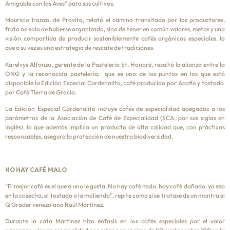
Amigable con las Aves” para sus cultivos.
Mauricio Iranzo, de Provita, relató el camino transitado por los productores,
fruto no solo de haberse organizado, sino de tener en común valores, metas y una
visión compartida de producir sosteniblemente cafés orgánicos especiales, lo
que a su vez es una estrategia de rescate de tradiciones.
Karelvys Alfonzo, gerente de la Pastelería St. Honoré, resaltó la alianza entre la
ONG y la reconocida pastelería, que es uno de los puntos en los que está
disponible la Edición Especial Cardenalito, café producido por Acaflo y tostado
por Café Tierra de Gracia.
La Edición Especial Cardenalito incluye cafés de especialidad apegados a los
parámetros de la Asociación de Café de Especialidad (SCA, por sus siglas en
inglés), lo que además implica un producto de alta calidad que, con prácticas
responsables, asegura la protección de nuestra biodiversidad.
NO HAY CAFÉ MALO
“El mejor café es el que a uno le gusta. No hay café malo, hay café dañado, ya sea
en la cosecha, el tostado o la molienda”, repite como si se tratase de un mantra el
Q Grader venezolano Raúl Martínez.
Durante la cata Martínez hizo énfasis en los cafés especiales por el valor