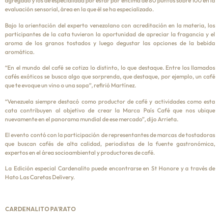
agregado y los de especialidad por estar por encima de 80 puntos sobre 100 en la
evaluación sensorial, área en la que él se ha especializado.
Bajo la orientación del experto venezolano con acreditación en la materia, los
participantes de la cata tuvieron la oportunidad de apreciar la fragancia y el
aroma de los granos tostados y luego degustar las opciones de la bebida
aromática.
“En el mundo del café se cotiza lo distinto, lo que destaque. Entre los llamados
cafés exóticos se busca algo que sorprenda, que destaque, por ejemplo, un café
que te evoque un vino o una sopa”, refirió Martínez.
“Venezuela siempre destacó como productor de café y actividades como esta
cata contribuyen al objetivo de crear la Marca País Café que nos ubique
nuevamente en el panorama mundial de ese mercado”, dijo Arrieta.
El evento contó con la participación de representantes de marcas de tostadoras
que buscan cafés de alta calidad, periodistas de la fuente gastronómica,
expertos en el área socioambiental y productores de café.
La Edición especial Cardenalito puede encontrarse en St Honore y a través de
Hato Las Caretas Delivery.
CARDENALITO PA’RATO