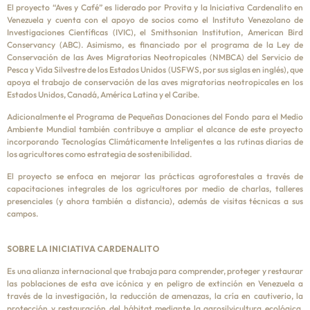
El proyecto “Aves y Café” es liderado por Provita y la Iniciativa Cardenalito en
Venezuela y cuenta con el apoyo de socios como el Instituto Venezolano de
Investigaciones Científicas (IVIC), el Smithsonian Institution, American Bird
Conservancy (ABC). Asimismo, es financiado por el programa de la Ley de
Conservación de las Aves Migratorias Neotropicales (NMBCA) del Servicio de
Pesca y Vida Silvestre de los Estados Unidos (USFWS, por sus siglas en inglés), que
apoya el trabajo de conservación de las aves migratorias neotropicales en los
Estados Unidos, Canadá, América Latina y el Caribe.
Adicionalmente el Programa de Pequeñas Donaciones del Fondo para el Medio
Ambiente Mundial también contribuye a ampliar el alcance de este proyecto
incorporando Tecnologías Climáticamente Inteligentes a las rutinas diarias de
los agricultores como estrategia de sostenibilidad.
El proyecto se enfoca en mejorar las prácticas agroforestales a través de
capacitaciones integrales de los agricultores por medio de charlas, talleres
presenciales (y ahora también a distancia), además de visitas técnicas a sus
campos.
SOBRE LA INICIATIVA CARDENALITO
Es una alianza internacional que trabaja para comprender, proteger y restaurar
las poblaciones de esta ave icónica y en peligro de extinción en Venezuela a
través de la investigación, la reducción de amenazas, la cría en cautiverio, la
protección y restauración del hábitat mediante la agrosilvicultura ecológica,