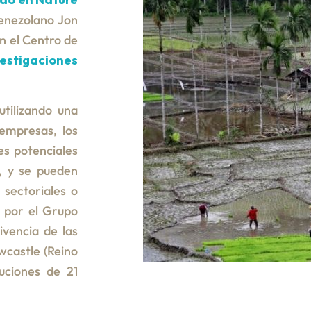
venezolano Jon
n el Centro de
stigaciones
utilizando una
empresas, los
es potenciales
l, y se pueden
, sectoriales o
do por el Grupo
ivencia de las
wcastle (Reino
tuciones de 21