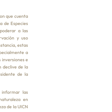
con que cuenta
ja de Especies
poderar a las
rvación y uso
nstancia, estas
specialmente a
s inversiones e
 declive de la
esidente de la
 informar las
 naturaleza en
eza de la UICN