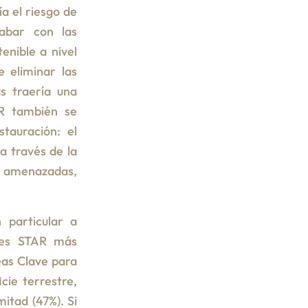
ía el riesgo de
abar con las
enible a nivel
 eliminar las
s traería una
AR también se
stauración: el
a través de la
es amenazadas,
 particular a
nes STAR más
eas Clave para
cie terrestre,
mitad (47%). Si