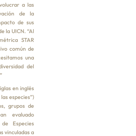
olucrar a las
vación de la
mpacto de sus
de la UICN. “Al
 métrica STAR
etivo común de
ecesitamos una
iversidad del
”
iglas en inglés
las especies”)
os, grupos de
an evaluado
 de Especies
s vinculadas a