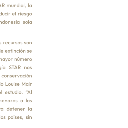
AR mundial, la
ucir el riesgo
ndonesia sola
s recursos son
de extinción se
 mayor número
gía STAR nos
 conservación
jo Louise Mair
l estudio. “Al
menazas a las
ra detener la
os países, sin