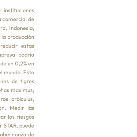
 instituciones
va comercial de
a, Indonesia,
 la producción
 reducir estas
presa podría
 de un 0,2% en
el mundo. Esto
ones de tigres
lephas maximus;
ros orbiculus,
ón. Medir las
uar los riesgos
or STAR, puede
 gobernanza de