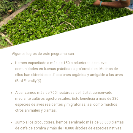
Algunos logros de este programa son:
Hemos capacitado a más de 150 productores de nueve
comunidades en buenas prácticas agroforestales. Muchos de
ellos han obtenido certificaciones orgánica y amigable a las aves
(Bird FriendlyⓇ).
Alcanzamos más de 700 hectáreas de hábitat conservado
mediante cultivos agroforestales. Esto beneficia a más de 230
especies de aves residentes y migratorias, así como muchos
otros animales y plantas.
Junto a los productores, hemos sembrado más de 30.000 plantas
de café de sombra y más de 10.000 árboles de especies nativas.