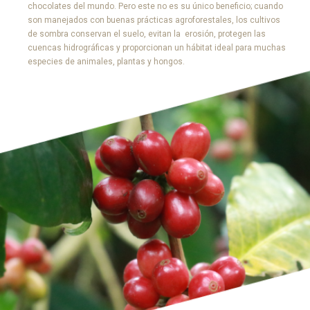
chocolates del mundo. Pero este no es su único beneficio; cuando
son manejados con buenas prácticas agroforestales, los cultivos
de sombra conservan el suelo, evitan la erosión, protegen las
cuencas hidrográficas y proporcionan un hábitat ideal para muchas
especies de animales, plantas y hongos.