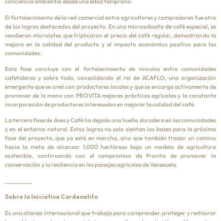
conciencia ambiental desde una edad temprana.
El fortalecimiento de la red comercial entre agricultores y compradores fue otro
de los logros destacados del proyecto. En una microsubasta de café especial, se
vendieron microlotes que triplicaron el precio del café regular, demostrando la
mejora en la calidad del producto y el impacto económico positivo para las
comunidades.
Esta fase concluye con el fortalecimiento de vínculos entre comunidades
cafetaleras y sobre todo, consolidando el rol de ACAFLO, una organización
emergente que se creó con productores locales y que se encarga activamente de
promover de la mano con PROVITA mejores prácticas agrícolas y la constante
incorporación de productores interesados en mejorar la calidad del café.
La tercera fase de Aves y Café ha dejado una huella duradera en las comunidades
y en el entorno natural. Estos logros no solo sientan las bases para la próxima
fase del proyecto, que ya está en marcha, sino que también trazan un camino
hacia la meta de alcanzar 1,000 hectáreas bajo un modelo de agricultura
sostenible, continuando con el compromiso de Provita de promover la
conservación y la resiliencia en los paisajes agrícolas de Venezuela.
_________
Sobre la Iniciativa Cardenalito
Es una alianza internacional que trabaja para comprender, proteger y restaurar