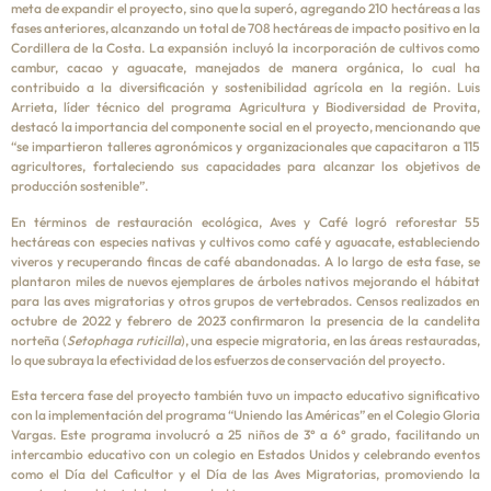
meta de expandir el proyecto, sino que la superó, agregando 210 hectáreas a las
fases anteriores, alcanzando un total de 708 hectáreas de impacto positivo en la
Cordillera de la Costa. La expansión incluyó la incorporación de cultivos como
cambur, cacao y aguacate, manejados de manera orgánica, lo cual ha
contribuido a la diversificación y sostenibilidad agrícola en la región. Luis
Arrieta, líder técnico del programa Agricultura y Biodiversidad de Provita,
destacó la importancia del componente social en el proyecto, mencionando que
“se impartieron talleres agronómicos y organizacionales que capacitaron a 115
agricultores, fortaleciendo sus capacidades para alcanzar los objetivos de
producción sostenible”.
En términos de restauración ecológica, Aves y Café logró reforestar 55
hectáreas con especies nativas y cultivos como café y aguacate, estableciendo
viveros y recuperando fincas de café abandonadas. A lo largo de esta fase, se
plantaron miles de nuevos ejemplares de árboles nativos mejorando el hábitat
para las aves migratorias y otros grupos de vertebrados. Censos realizados en
octubre de 2022 y febrero de 2023 confirmaron la presencia de la candelita
norteña (
Setophaga ruticilla
), una especie migratoria, en las áreas restauradas,
lo que subraya la efectividad de los esfuerzos de conservación del proyecto.
Esta tercera fase del proyecto también tuvo un impacto educativo significativo
con la implementación del programa “Uniendo las Américas” en el Colegio Gloria
Vargas. Este programa involucró a 25 niños de 3° a 6° grado, facilitando un
intercambio educativo con un colegio en Estados Unidos y celebrando eventos
como el Día del Caficultor y el Día de las Aves Migratorias, promoviendo la