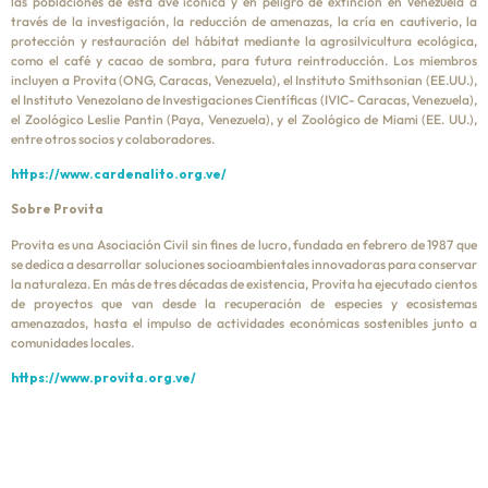
las poblaciones de esta ave icónica y en peligro de extinción en Venezuela a
través de la investigación, la reducción de amenazas, la cría en cautiverio, la
protección y restauración del hábitat mediante la agrosilvicultura ecológica,
como el café y cacao de sombra, para futura reintroducción. Los miembros
incluyen a Provita (ONG, Caracas, Venezuela), el Instituto Smithsonian (EE.UU.),
el Instituto Venezolano de Investigaciones Científicas (IVIC- Caracas, Venezuela),
el Zoológico Leslie Pantin (Paya, Venezuela), y el Zoológico de Miami (EE. UU.),
entre otros socios y colaboradores.
https://www.cardenalito.org.ve/
Sobre Provita
Provita es una Asociación Civil sin fines de lucro, fundada en febrero de 1987 que
se dedica a desarrollar soluciones socioambientales innovadoras para conservar
la naturaleza. En más de tres décadas de existencia, Provita ha ejecutado cientos
de proyectos que van desde la recuperación de especies y ecosistemas
amenazados, hasta el impulso de actividades económicas sostenibles junto a
comunidades locales.
https://www.provita.org.ve/