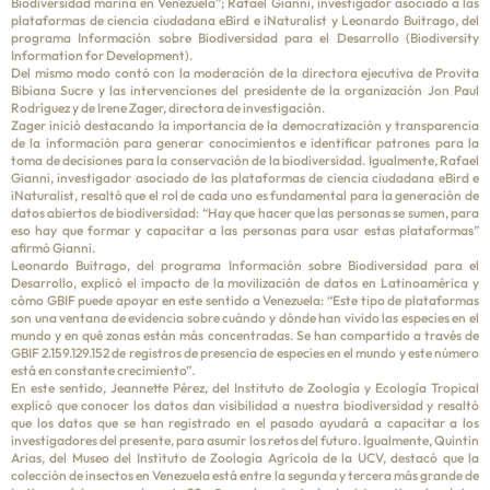
Biodiversidad marina en Venezuela”; Rafael Gianni, investigador asociado a las
plataformas de ciencia ciudadana eBird e iNaturalist y Leonardo Buitrago, del
programa Información sobre Biodiversidad para el Desarrollo (Biodiversity
Information for Development).
Del mismo modo contó con la moderación de la directora ejecutiva de Provita
Bibiana Sucre y las intervenciones del presidente de la organización Jon Paul
Rodríguez y de Irene Zager, directora de investigación.
Zager inició destacando la importancia de la democratización y transparencia
de la información para generar conocimientos e identificar patrones para la
toma de decisiones para la conservación de la biodiversidad. Igualmente, Rafael
Gianni, investigador asociado de las plataformas de ciencia ciudadana eBird e
iNaturalist, resaltó que el rol de cada uno es fundamental para la generación de
datos abiertos de biodiversidad: “Hay que hacer que las personas se sumen, para
eso hay que formar y capacitar a las personas para usar estas plataformas”
afirmó Gianni.
Leonardo Buitrago, del programa Información sobre Biodiversidad para el
Desarrollo, explicó el impacto de la movilización de datos en Latinoamérica y
cómo GBIF puede apoyar en este sentido a Venezuela: “Este tipo de plataformas
son una ventana de evidencia sobre cuándo y dónde han vivido las especies en el
mundo y en qué zonas están más concentradas. Se han compartido a través de
GBIF 2.159.129.152 de registros de presencia de especies en el mundo y este número
está en constante crecimiento”.
En este sentido, Jeannette Pérez, del Instituto de Zoología y Ecología Tropical
explicó que conocer los datos dan visibilidad a nuestra biodiversidad y resaltó
que los datos que se han registrado en el pasado ayudará a capacitar a los
investigadores del presente, para asumir los retos del futuro. Igualmente, Quintin
Arias, del Museo del Instituto de Zoología Agrícola de la UCV, destacó que la
colección de insectos en Venezuela está entre la segunda y tercera más grande de