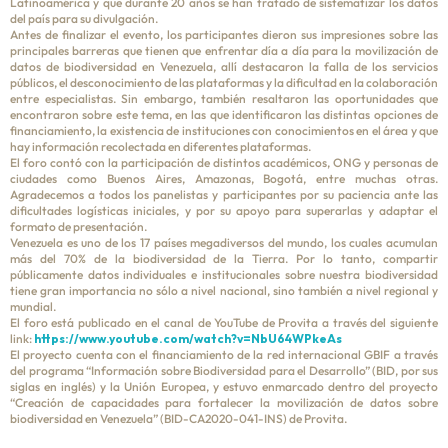
Latinoamérica y que durante 20 años se han tratado de sistematizar los datos
del país para su divulgación.
Antes de finalizar el evento, los participantes dieron sus impresiones sobre las
principales barreras que tienen que enfrentar día a día para la movilización de
datos de biodiversidad en Venezuela, allí destacaron la falla de los servicios
públicos, el desconocimiento de las plataformas y la dificultad en la colaboración
entre especialistas. Sin embargo, también resaltaron las oportunidades que
encontraron sobre este tema, en las que identificaron las distintas opciones de
financiamiento, la existencia de instituciones con conocimientos en el área y que
hay información recolectada en diferentes plataformas.
El foro contó con la participación de distintos académicos, ONG y personas de
ciudades como Buenos Aires, Amazonas, Bogotá, entre muchas otras.
Agradecemos a todos los panelistas y participantes por su paciencia ante las
dificultades logísticas iniciales, y por su apoyo para superarlas y adaptar el
formato de presentación.
Venezuela es uno de los 17 países megadiversos del mundo, los cuales acumulan
más del 70% de la biodiversidad de la Tierra. Por lo tanto, compartir
públicamente datos individuales e institucionales sobre nuestra biodiversidad
tiene gran importancia no sólo a nivel nacional, sino también a nivel regional y
mundial.
El foro está publicado en el canal de YouTube de Provita a través del siguiente
link:
https://www.youtube.com/watch?v=NbU64WPkeAs
El proyecto cuenta con el financiamiento de la red internacional GBIF a través
del programa “Información sobre Biodiversidad para el Desarrollo” (BID, por sus
siglas en inglés) y la Unión Europea, y estuvo enmarcado dentro del proyecto
“Creación de capacidades para fortalecer la movilización de datos sobre
biodiversidad en Venezuela” (BID-CA2020-041-INS) de Provita.