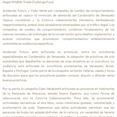
Illegal Wildlife Trade Challenge Fund.
Anidando Futuro y Cielo Verde son campañas de cambio de comportamiento
enfocadas en reducir la intención de demanda del Cardenalito de Venezuela
(Spinus cucullatus) y la Cotorra cabeciamarilla (Amazona barbadensis)
respectivamente, ambas aves venezolanas amenazadas por el tráfico ilegal. Las
campañas de cambio de comportamiento combinan fundamentos de las
ciencias sociales y de la biología de la conservación para diseñar, implementar y
evaluar iniciativas que promuevan comportamientos ambientalmente
sostenibles en audiencias específicas.
Anidando Futuro está enfocada en promover, entre los avicultores
especializados en Cardenalito de Venezuela, la adopción de prácticas de cría
sostenibles que desalienten la demanda de aves silvestres en la avicultura. La
audiencia está enfocada en avicultores provenientes de Venezuela, Brasil,
España y Portugal. Como parte de la campaña, se harán talleres, mesas y foros
de discusión para que los avicultores puedan conocer, discutir y difundir estas
buenas prácticas.
Por su parte, la campaña Cielo Verde está enfocada en promover en habitantes
de la Península de Macanao, estado Nueva Esparta, una nueva forma de
relacionarse con la Cotorra Cabeciamarilla. Para ello, se promoverán
actividades recreativas al aire libre, como caminatas guiadas, voluntariado y
avistamiento de aves. Esperamos que estas actividades permitan que las
personas de todas las edades disfruten de la cotorra, sin necesidad de tenerla
como mascota, mientras aprovechan los beneficios de estar al aire libre, como