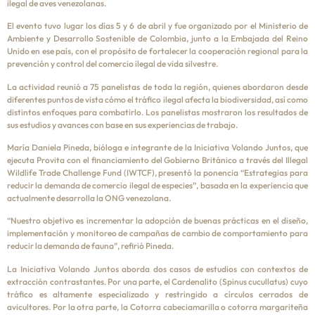
ilegal de aves venezolanas.
El evento tuvo lugar los días 5 y 6 de abril y fue organizado por el Ministerio de
Ambiente y Desarrollo Sostenible de Colombia, junto a la Embajada del Reino
Unido en ese país, con el propósito de fortalecer la cooperación regional para la
prevención y control del comercio ilegal de vida silvestre.
La actividad reunió a 75 panelistas de toda la región, quienes abordaron desde
diferentes puntos de vista cómo el tráfico ilegal afecta la biodiversidad, así como
distintos enfoques para combatirlo. Los panelistas mostraron los resultados de
sus estudios y avances con base en sus experiencias de trabajo.
María Daniela Pineda, bióloga e integrante de la Iniciativa Volando Juntos, que
ejecuta Provita con el financiamiento del Gobierno Británico a través del Illegal
Wildlife Trade Challenge Fund (IWTCF), presentó la ponencia “Estrategias para
reducir la demanda de comercio ilegal de especies”, basada en la experiencia que
actualmente desarrolla la ONG venezolana.
“Nuestro objetivo es incrementar la adopción de buenas prácticas en el diseño,
implementación y monitoreo de campañas de cambio de comportamiento para
reducir la demanda de fauna”, refirió Pineda.
La Iniciativa Volando Juntos aborda dos casos de estudios con contextos de
extracción contrastantes. Por una parte, el Cardenalito (Spinus cucullatus) cuyo
tráfico es altamente especializado y restringido a círculos cerrados de
avicultores. Por la otra parte, la Cotorra cabeciamarilla o cotorra margariteña