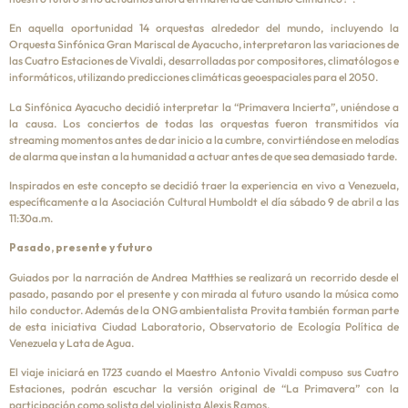
En aquella oportunidad 14 orquestas alrededor del mundo, incluyendo la
Orquesta Sinfónica Gran Mariscal de Ayacucho, interpretaron las variaciones de
las Cuatro Estaciones de Vivaldi, desarrolladas por compositores, climatólogos e
informáticos, utilizando predicciones climáticas geoespaciales para el 2050.
La Sinfónica Ayacucho decidió interpretar la “Primavera Incierta”, uniéndose a
la causa. Los conciertos de todas las orquestas fueron transmitidos vía
streaming momentos antes de dar inicio a la cumbre, convirtiéndose en melodías
de alarma que instan a la humanidad a actuar antes de que sea demasiado tarde.
Inspirados en este concepto se decidió traer la experiencia en vivo a Venezuela,
específicamente a la Asociación Cultural Humboldt el día sábado 9 de abril a las
11:30a.m.
Pasado, presente y futuro
Guiados por la narración de Andrea Matthies se realizará un recorrido desde el
pasado, pasando por el presente y con mirada al futuro usando la música como
hilo conductor. Además de la ONG ambientalista Provita también forman parte
de esta iniciativa Ciudad Laboratorio, Observatorio de Ecología Política de
Venezuela y Lata de Agua.
El viaje iniciará en 1723 cuando el Maestro Antonio Vivaldi compuso sus Cuatro
Estaciones, podrán escuchar la versión original de “La Primavera” con la
participación como solista del violinista Alexis Ramos.