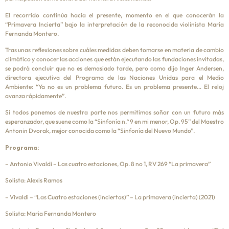
El recorrido continúa hacia el presente, momento en el que conocerán la
“Primavera Incierta” bajo la interpretación de la reconocida violinista María
Fernanda Montero.
Tras unas reflexiones sobre cuáles medidas deben tomarse en materia de cambio
climático y conocer las acciones que están ejecutando las fundaciones invitadas,
se podrá concluir que no es demasiado tarde, pero como dijo Inger Andersen,
directora ejecutiva del Programa de las Naciones Unidas para el Medio
Ambiente: “Ya no es un problema futuro. Es un problema presente… El reloj
avanza rápidamente”.
Si todos ponemos de nuestra parte nos permitimos soñar con un futuro más
esperanzador, que suene como la “Sinfonía n.º 9 en mi menor, Op. 95” del Maestro
Antonin Dvorak, mejor conocida como la “Sinfonía del Nuevo Mundo”.
Programa:
– Antonio Vivaldi – Las cuatro estaciones, Op. 8 no 1, RV 269 “La primavera”
Solista: Alexis Ramos
– Vivaldi – “Las Cuatro estaciones (inciertas)” – La primavera (incierta) (2021)
Solista: Maria Fernanda Montero