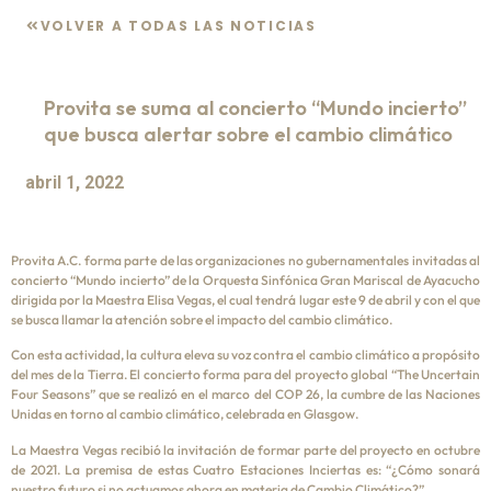
VOLVER A TODAS LAS NOTICIAS
Provita se suma al concierto “Mundo incierto”
que busca alertar sobre el cambio climático
abril 1, 2022
Provita A.C. forma parte de las organizaciones no gubernamentales invitadas al
concierto “Mundo incierto” de la Orquesta Sinfónica Gran Mariscal de Ayacucho
dirigida por la Maestra Elisa Vegas, el cual tendrá lugar este 9 de abril y con el que
se busca llamar la atención sobre el impacto del cambio climático.
Con esta actividad, la cultura eleva su voz contra el cambio climático a propósito
del mes de la Tierra. El concierto forma para del proyecto global “The Uncertain
Four Seasons” que se realizó en el marco del COP 26, la cumbre de las Naciones
Unidas en torno al cambio climático, celebrada en Glasgow.
La Maestra Vegas recibió la invitación de formar parte del proyecto en octubre
de 2021. La premisa de estas Cuatro Estaciones Inciertas es: “¿Cómo sonará
nuestro futuro si no actuamos ahora en materia de Cambio Climático?”.