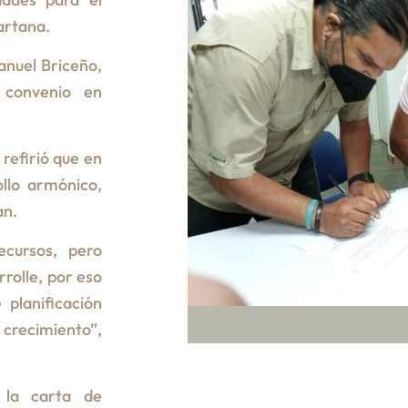
artana.
anuel Briceño,
 convenio en
refirió que en
ollo armónico,
an.
ecursos, pero
rolle, por eso
planificación
 crecimiento”,
 la carta de