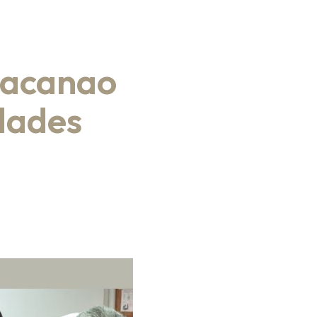
 Macanao
idades