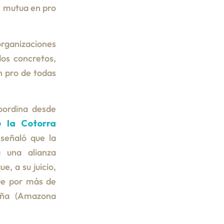
n mutua en pro
rganizaciones
os concretos,
n pro de todas
oordina desde
 la Cotorra
señaló que la
 una alianza
e, a su juicio,
que por más de
teña (Amazona