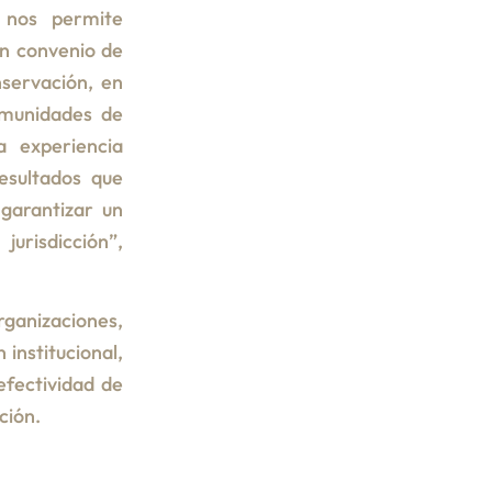
 nos permite
un convenio de
nservación, en
omunidades de
a experiencia
resultados que
garantizar un
jurisdicción”,
anizaciones,
 institucional,
 efectividad de
ción.