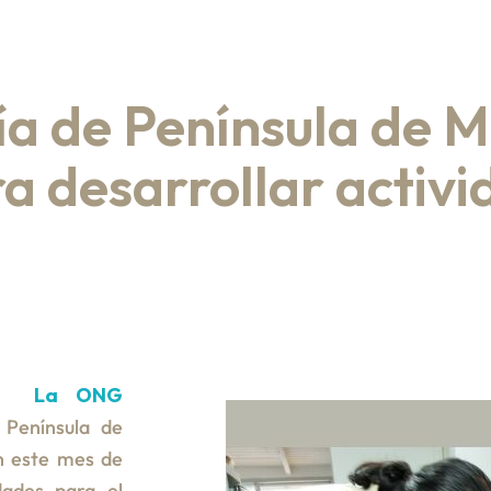
ldía de Península de
a desarrollar activ
).-
La ONG
 Península de
n este mes de
dades para el