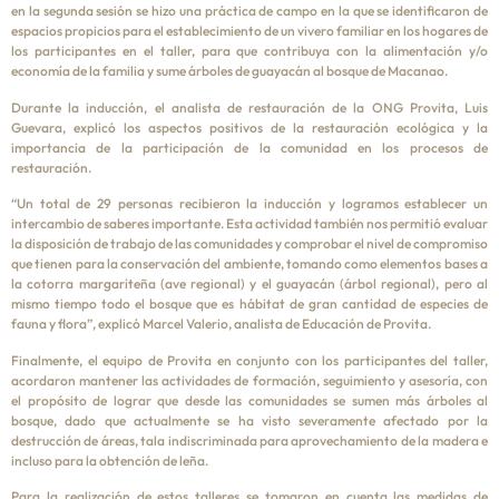
en la segunda sesión se hizo una práctica de campo en la que se identificaron de
espacios propicios para el establecimiento de un vivero familiar en los hogares de
los participantes en el taller, para que contribuya con la alimentación y/o
economía de la familia y sume árboles de guayacán al bosque de Macanao.
Durante la inducción, el analista de restauración de la ONG Provita, Luis
Guevara, explicó los aspectos positivos de la restauración ecológica y la
importancia de la participación de la comunidad en los procesos de
restauración.
“Un total de 29 personas recibieron la inducción y logramos establecer un
intercambio de saberes importante. Esta actividad también nos permitió evaluar
la disposición de trabajo de las comunidades y comprobar el nivel de compromiso
que tienen para la conservación del ambiente, tomando como elementos bases a
la cotorra margariteña (ave regional) y el guayacán (árbol regional), pero al
mismo tiempo todo el bosque que es hábitat de gran cantidad de especies de
fauna y flora”, explicó Marcel Valerio, analista de Educación de Provita.
Finalmente, el equipo de Provita en conjunto con los participantes del taller,
acordaron mantener las actividades de formación, seguimiento y asesoría, con
el propósito de lograr que desde las comunidades se sumen más árboles al
bosque, dado que actualmente se ha visto severamente afectado por la
destrucción de áreas, tala indiscriminada para aprovechamiento de la madera e
incluso para la obtención de leña.
Para la realización de estos talleres se tomaron en cuenta las medidas de