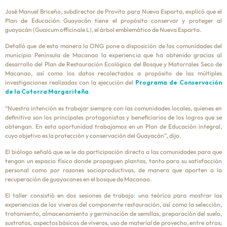
José Manuel Briceño, subdirector de Provita para Nueva Esparta, explicó que el
Plan de Educación Guayacán tiene el propósito conservar y proteger al
guayacán (Guaicum officinale L), el árbol emblemático de Nueva Esparta.
Detalló que de esta manera la ONG pone a disposición de las comunidades del
municipio Península de Macanao la experiencia que ha obtenido gracias al
desarrollo del Plan de Restauración Ecológica del Bosque y Matorrales Seco de
Macanao, así como los datos recolectados a propósito de las múltiples
investigaciones realizadas con la ejecución del
Programa de Conservación
de la Cotorra Margariteña
.
“Nuestra intención es trabajar siempre con las comunidades locales, quienes en
definitiva son los principales protagonistas y beneficiarios de los logros que se
obtengan. En esta oportunidad trabajamos en un Plan de Educación integral,
cuyo objetivo es la protección y conservación del Guayacán”, dijo.
El biólogo señaló que se le da participación directa a las comunidades para que
tengan un espacio físico donde propaguen plantas, tanto para su satisfacción
personal como por razones socioproductivas, de manera que aporten a la
recuperación de guayacanes en el bosque de Macanao.
El taller consistió en dos sesiones de trabajo: una teórica para mostrar las
experiencias de los viveros del componente restauración, así como la selección,
tratamiento, almacenamiento y germinación de semillas, preparación del suelo,
sustratos, aspectos básicos de viveros, uso de material de provecho, entre otros;