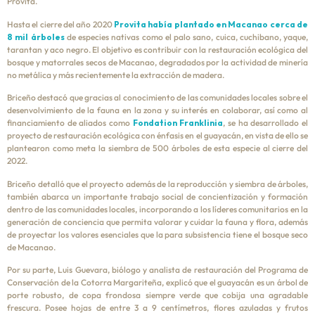
Provita.
Hasta el cierre del año 2020
Provita había plantado en Macanao cerca de
8 mil árboles
de especies nativas como el palo sano, cuica, cuchibano, yaque,
tarantan y aco negro. El objetivo es contribuir con la restauración ecológica del
bosque y matorrales secos de Macanao, degradados por la actividad de minería
no metálica y más recientemente la extracción de madera.
Briceño destacó que gracias al conocimiento de las comunidades locales sobre el
desenvolvimiento de la fauna en la zona y su interés en colaborar, así como al
financiamiento de aliados como
Fondation Franklinia
, se ha desarrollado el
proyecto de restauración ecológica con énfasis en el guayacán, en vista de ello se
plantearon como meta la siembra de 500 árboles de esta especie al cierre del
2022.
Briceño detalló que el proyecto además de la reproducción y siembra de árboles,
también abarca un importante trabajo social de concientización y formación
dentro de las comunidades locales, incorporando a los líderes comunitarios en la
generación de conciencia que permita valorar y cuidar la fauna y flora, además
de proyectar los valores esenciales que la para subsistencia tiene el bosque seco
de Macanao.
Por su parte, Luis Guevara, biólogo y analista de restauración del Programa de
Conservación de la Cotorra Margariteña, explicó que el guayacán es un árbol de
porte robusto, de copa frondosa siempre verde que cobija una agradable
frescura. Posee hojas de entre 3 a 9 centímetros, flores azuladas y frutos