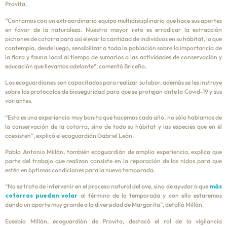
Provita.
“Contamos con un extraordinario equipo multidisciplinario que hace sus aportes
en favor de la naturaleza. Nuestro mayor reto es erradicar la extracción
pichones de cotorra para así elevar la cantidad de individuos en su hábitat, lo que
contempla, desde luego, sensibilizar a toda la población sobre la importancia de
la flora y fauna local al tiempo de sumarlos a las actividades de conservación y
educación que llevamos adelante”, comentó Briceño.
Los ecoguardianes son capacitados para realizar su labor, además se les instruye
sobre los protocolos de bioseguridad para que se protejan ante la Covid-19 y sus
variantes.
“Esta es una experiencia muy bonita que hacemos cada año, no sólo hablamos de
la conservación de la cotorra, sino de todo su hábitat y las especies que en él
coexisten”, explicó el ecoguardián Gabriel León.
Pablo Antonio Millán, también ecoguardián de amplia experiencia, explica que
parte del trabajo que realizan consiste en la reparación de los nidos para que
estén en óptimas condiciones para la nueva temporada.
“No se trata de intervenir en el proceso natural del ave, sino de ayudar a que
más
cotorras puedan volar
al término de la temporada y con ello estaremos
dando un aporte muy grande a la diversidad de Margarita”, detalló Millán.
Eusebio Millán, ecoguardián de Provita, destacó el rol de la vigilancia