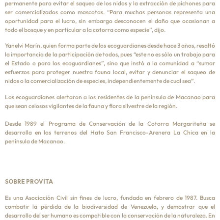
permanente para evitar el saqueo de los nidos y la extracción de pichones para
ser comercializados como mascotas. “Para muchas personas representa una
oportunidad para el lucro, sin embargo desconocen el daño que ocasionan a
todo el bosque y en particular a la cotorra como especie”, dijo.
Yanelvi Marín, quien forma parte de los ecoguardianes desde hace 3 años, resaltó
la importancia de la participación de todos, pues “este no es sólo un trabajo para
el Estado o para los ecoguardianes”, sino que instó a la comunidad a “sumar
esfuerzos para proteger nuestra fauna local, evitar y denunciar el saqueo de
nidos o la comercialización de especies, independientemente de cual sea”.
Los ecoguardianes alertaron a los residentes de la península de Macanao para
que sean celosos vigilantes de la fauna y flora silvestre de la región.
Desde 1989 el Programa de Conservación de la Cotorra Margariteña se
desarrolla en los terrenos del Hato San Francisco-Arenera La Chica en la
península de Macanao.
SOBRE PROVITA
Es una Asociación Civil sin fines de lucro, fundada en febrero de 1987. Busca
combatir la pérdida de la biodiversidad de Venezuela, y demostrar que el
desarrollo del ser humano es compatible con la conservación de la naturaleza. En