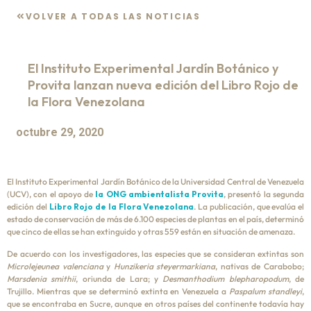
VOLVER A TODAS LAS NOTICIAS
El Instituto Experimental Jardín Botánico y
Provita lanzan nueva edición del Libro Rojo de
la Flora Venezolana
octubre 29, 2020
El Instituto Experimental Jardín Botánico de la Universidad Central de Venezuela
(UCV), con el apoyo de
la ONG ambientalista Provita
, presentó la segunda
edición del
Libro Rojo de la Flora Venezolana
. La publicación, que evalúa el
estado de conservación de más de 6.100 especies de plantas en el país, determinó
que cinco de ellas se han extinguido y otras 559 están en situación de amenaza.
De acuerdo con los investigadores, las especies que se consideran extintas son
Microlejeunea valenciana
y
Hunzikeria steyermarkiana
, nativas de Carabobo;
Marsdenia smithii
, oriunda de Lara; y
Desmanthodium blepharopodum
, de
Trujillo. Mientras que se determinó extinta en Venezuela a
Paspalum standleyi
,
que se encontraba en Sucre, aunque en otros países del continente todavía hay