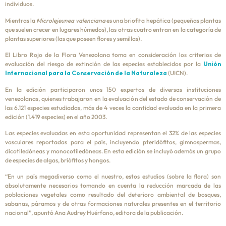
individuos.
Mientras la
Microlejeunea valenciana
es una briofita hepática (pequeñas plantas
que suelen crecer en lugares húmedos), las otras cuatro entran en la categoría de
plantas superiores (las que poseen flores y semillas).
El Libro Rojo de la Flora Venezolana toma en consideración los criterios de
evaluación del riesgo de extinción de las especies establecidos por la
Unión
Internacional para la Conservación de la Naturaleza
(UICN).
En la edición participaron unos 150 expertos de diversas instituciones
venezolanas, quienes trabajaron en la evaluación del estado de conservación de
las 6.121 especies estudiadas, más de 4 veces la cantidad evaluada en la primera
edición (1.419 especies) en el año 2003.
Las especies evaluadas en esta oportunidad representan el 32% de las especies
vasculares reportadas para el país, incluyendo pteridófitos, gimnospermas,
dicotiledóneas y monocotiledóneas. En esta edición se incluyó además un grupo
de especies de algas, briófitos y hongos.
“En un país megadiverso como el nuestro, estos estudios (sobre la flora) son
absolutamente necesarios tomando en cuenta la reducción marcada de las
poblaciones vegetales como resultado del deterioro ambiental de bosques,
sabanas, páramos y de otras formaciones naturales presentes en el territorio
nacional”, apuntó Ana Audrey Huérfano, editora de la publicación.