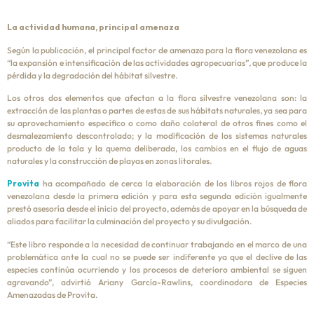
La actividad humana, principal amenaza
Según la publicación, el principal factor de amenaza para la flora venezolana es
“la expansión e intensificación de las actividades agropecuarias”, que produce la
pérdida y la degradación del hábitat silvestre.
Los otros dos elementos que afectan a la flora silvestre venezolana son: la
extracción de las plantas o partes de estas de sus hábitats naturales, ya sea para
su aprovechamiento específico o como daño colateral de otros fines como el
desmalezamiento descontrolado; y la modificación de los sistemas naturales
producto de la tala y la quema deliberada, los cambios en el flujo de aguas
naturales y la construcción de playas en zonas litorales.
Provita
ha acompañado de cerca la elaboración de los libros rojos de flora
venezolana desde la primera edición y para esta segunda edición igualmente
prestó asesoría desde el inicio del proyecto, además de apoyar en la búsqueda de
aliados para facilitar la culminación del proyecto y su divulgación.
“Este libro responde a la necesidad de continuar trabajando en el marco de una
problemática ante la cual no se puede ser indiferente ya que el declive de las
especies continúa ocurriendo y los procesos de deterioro ambiental se siguen
agravando”, advirtió Ariany García-Rawlins, coordinadora de Especies
Amenazadas de Provita.