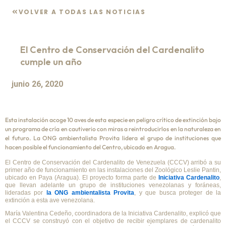
VOLVER A TODAS LAS NOTICIAS
El Centro de Conservación del Cardenalito
cumple un año
junio 26, 2020
Esta instalación acoge 10 aves de esta especie en peligro crítico de extinción bajo
un programa de cría en cautiverio con miras a reintroducirlos en la naturaleza en
el futuro. La ONG ambientalista Provita lidera el grupo de instituciones que
hacen posible el funcionamiento del Centro, ubicado en Aragua.
El Centro de Conservación del Cardenalito de Venezuela (CCCV) arribó a su
primer año de funcionamiento en las instalaciones del Zoológico Leslie Pantin,
ubicado en Paya (Aragua). El proyecto forma parte de
Iniciativa Cardenalito
,
que llevan adelante un grupo de instituciones venezolanas y foráneas,
lideradas por
la ONG ambientalista Provita
, y que busca proteger de la
extinción a esta ave venezolana.
María Valentina Cedeño, coordinadora de la Iniciativa Cardenalito, explicó que
el CCCV se construyó con el objetivo de recibir ejemplares de cardenalito