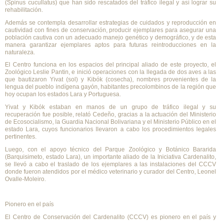
(Spinus cucullatus) que han sido rescatados del tráfico ilegal y así lograr su
rehabilitación.
Además se contempla desarrollar estrategias de cuidados y reproducción en
cautividad con fines de conservación, producir ejemplares para asegurar una
población cautiva con un adecuado manejo genético y demográfico, y de esta
manera garantizar ejemplares aptos para futuras reintroducciones en la
naturaleza.
El Centro funciona en los espacios del principal aliado de este proyecto, el
Zoológico Leslie Pantin, e inició operaciones con la llegada de dos aves a las
que bautizaron Yivat (sol) y Kibók (cosecha), nombres provenientes de la
lengua del pueblo indígena gayón, habitantes precolombinos de la región que
hoy ocupan los estados Lara y Portuguesa.
Yivat y Kibók estaban en manos de un grupo de tráfico ilegal y su
recuperación fue posible, relató Cedeño, gracias a la actuación del Ministerio
de Ecosocialismo, la Guardia Nacional Bolivariana y el Ministerio Público en el
estado Lara, cuyos funcionarios llevaron a cabo los procedimientos legales
pertinentes.
Luego, con el apoyo técnico del Parque Zoológico y Botánico Bararida
(Barquisimeto, estado Lara), un importante aliado de la Iniciativa Cardenalito,
se llevó a cabo el traslado de los ejemplares a las instalaciones del CCCV
donde fueron atendidos por el médico veterinario y curador del Centro, Leonel
Ovalle-Moleiro.
Pionero en el país
El Centro de Conservación del Cardenalito (CCCV) es pionero en el país y