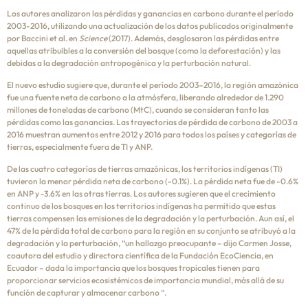
Los autores analizaron las pérdidas y ganancias en carbono durante el período
2003-2016, utilizando una actualización de los datos publicados originalmente
por Baccini et al. en
Science
(2017). Además, desglosaron las pérdidas entre
aquellas atribuibles a la conversión del bosque (como la deforestación) y las
debidas a la degradación antropogénica y la perturbación natural.
El nuevo estudio sugiere que, durante el período 2003–2016, la región amazónica
fue una fuente neta de carbono a la atmósfera, liberando alrededor de 1.290
millones de toneladas de carbono (MtC), cuando se consideran tanto las
pérdidas como las ganancias. Las trayectorias de pérdida de carbono de 2003 a
2016 muestran aumentos entre 2012 y 2016 para todos los países y categorías de
tierras, especialmente fuera de TI y ANP.
De las cuatro categorías de tierras amazónicas, los territorios indígenas (TI)
tuvieron la menor pérdida neta de carbono (-0.1%). La pérdida neta fue de -0.6%
en ANP y -3.6% en las otras tierras. Los autores sugieren que el crecimiento
continuo de los bosques en los territorios indígenas ha permitido que estas
tierras compensen las emisiones de la degradación y la perturbación. Aun así, el
47% de la pérdida total de carbono para la región en su conjunto se atribuyó a la
degradación y la perturbación, “un hallazgo preocupante – dijo Carmen Josse,
coautora del estudio y directora científica de la Fundación EcoCiencia, en
Ecuador – dada la importancia que los bosques tropicales tienen para
proporcionar servicios ecosistémicos de importancia mundial, más allá de su
función de capturar y almacenar carbono “.