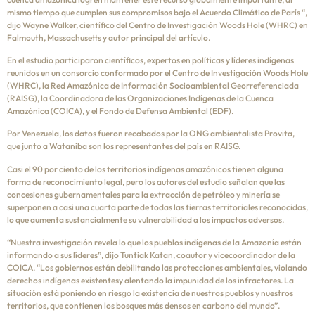
mismo tiempo que cumplen sus compromisos bajo el Acuerdo Climático de París “,
dijo Wayne Walker, científico del Centro de Investigación Woods Hole (WHRC) en
Falmouth, Massachusetts y autor principal del artículo.
En el estudio participaron científicos, expertos en políticas y líderes indígenas
reunidos en un consorcio conformado por el Centro de Investigación Woods Hole
(WHRC), la Red Amazónica de Información Socioambiental Georreferenciada
(RAISG), la Coordinadora de las Organizaciones Indígenas de la Cuenca
Amazónica (COICA), y el Fondo de Defensa Ambiental (EDF).
Por Venezuela, los datos fueron recabados por la ONG ambientalista Provita,
que junto a Wataniba son los representantes del país en RAISG.
Casi el 90 por ciento de los territorios indígenas amazónicos tienen alguna
forma de reconocimiento legal, pero los autores del estudio señalan que las
concesiones gubernamentales para la extracción de petróleo y minería se
superponen a casi una cuarta parte de todas las tierras territoriales reconocidas,
lo que aumenta sustancialmente su vulnerabilidad a los impactos adversos.
“Nuestra investigación revela lo que los pueblos indígenas de la Amazonía están
informando a sus líderes”, dijo Tuntiak Katan, coautor y vicecoordinador de la
COICA. “Los gobiernos están debilitando las protecciones ambientales, violando
derechos indígenas existentesy alentando la impunidad de los infractores. La
situación está poniendo en riesgo la existencia de nuestros pueblos y nuestros
territorios, que contienen los bosques más densos en carbono del mundo”.