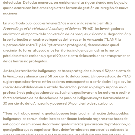
detectadas. De todas maneras, sus emisiones netas siguen siendo muy bajas, lo
que no ocurre con las tierras bajo otras formas de gestión en la región de nueve
naciones.
En un artículo publicado este lunes 27 de enero en la revista científica
Proceedings of the National Academy of Science
(PNAS), los investigadores
analizaron el impacto de la conversión de los bosques, así como su degradación y
la perturbación en cuatro categorías de tierras en la Amazonía (TI, ANP, la
superposición entre TI y ANP ytierras no protegidas), descubriendo que el
crecimiento forestal ayudó a los territorios indígenas a mostrar la menor
pérdida neta de carbono, y que el 90 por ciento de las emisiones netas provienen
de las tierras no protegidas.
Juntos, los territorios indígenas y las áreas protegidas cubren el 52 por ciento de
la Amazonía y almacenan el 58 por ciento del carbono. El nuevo estudio de PNAS
sugiere que estas tierras están cada vez más expuestas a actividades ilegales y las
crecientes debilidades en el estado de derecho, ponen en peligro su papel en la
protección de paisajes vulnerables. Sus hallazgos llevaron a los autores a pedir el
fortalecimiento de los derechos de los pueblos indígenas cuyas tierras cubren el
30 por ciento de la Amazonía y poseen el 34 por ciento de su carbono.
“Nuestro trabajo muestra que los bosques bajo la administración de los pueblos
indígenas y las comunidades locales continúan teniendo mejores resultados de
mitigación de emisiones de carbono que las tierras que carecen de protección, lo
que significa que su papel es crítico y debe fortalecerse para que los países de la
cuenca amazónica logren mantener este recurso globalmente importante, al