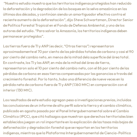
“Nuestro estudio muestra que los territorios indígenas protegidos han reducido
la deforestación y la degradación de los bosques en la selva amazónica en las
últimas dos décadas, y continúan siendo un amortiguador efectivo contra el
reciente aumento de la deforestación”, dijo Steve Schwartzman, Director Senior
de Política Forestal Tropical en el Fondo de Defensa Ambiental, y uno de los
autores del estudio. “Para salvar la Amazonía, los territorios indígenas deben
permanecer protegidos”.
Las tierras fuera de TI y ANP (es decir, “Otras tierras”) representaron
aproximadamente el 70 por ciento de las pérdidas totales de carbono y casi el 90
por ciento del cambio neto, en menos de la mitad dela superficie del área total.
En contraste, los TI y las ANP, en más de la mitad del área de tierra,
representaron solo el 10 por ciento del cambio neto, con el 86 por ciento de las
pérdidas de carbono en esas tierras compensadas por las ganancias a través del
crecimiento forestal. Por lo tanto, hubo una diferencia de nueve veces en la
pérdida neta de carbono fuera de TI y ANP (1.160 MtC) en comparación con el
interior (130 MtC).
Los resultados de este estudio agregan peso a investigaciones previas, incluidas
las conclusiones de un informe de alto perfil sobre la tierra y el cambio climático,
publicado en agosto pasado por el Panel Intergubernamental sobre el Cambio
Climático (IPCC), que citó hallazgos que muestran que derechos territoriales bien
establecidos juegan un rol importante en la explicación de las tasas más bajas de
deforestación y degradación forestal que se reportan en los territorios
indígenas, mientras que la Plataforma Intergubernamental de Ciencia-Política