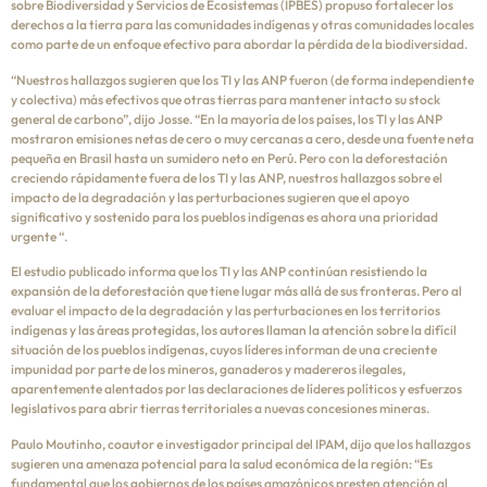
sobre Biodiversidad y Servicios de Ecosistemas (IPBES) propuso fortalecer los
derechos a la tierra para las comunidades indígenas y otras comunidades locales
como parte de un enfoque efectivo para abordar la pérdida de la biodiversidad.
“Nuestros hallazgos sugieren que los TI y las ANP fueron (de forma independiente
y colectiva) más efectivos que otras tierras para mantener intacto su stock
general de carbono”, dijo Josse. “En la mayoría de los países, los TI y las ANP
mostraron emisiones netas de cero o muy cercanas a cero, desde una fuente neta
pequeña en Brasil hasta un sumidero neto en Perú. Pero con la deforestación
creciendo rápidamente fuera de los TI y las ANP, nuestros hallazgos sobre el
impacto de la degradación y las perturbaciones sugieren que el apoyo
significativo y sostenido para los pueblos indígenas es ahora una prioridad
urgente “.
El estudio publicado informa que los TI y las ANP continúan resistiendo la
expansión de la deforestación que tiene lugar más allá de sus fronteras. Pero al
evaluar el impacto de la degradación y las perturbaciones en los territorios
indígenas y las áreas protegidas, los autores llaman la atención sobre la difícil
situación de los pueblos indígenas, cuyos líderes informan de una creciente
impunidad por parte de los mineros, ganaderos y madereros ilegales,
aparentemente alentados por las declaraciones de líderes políticos y esfuerzos
legislativos para abrir tierras territoriales a nuevas concesiones mineras.
Paulo Moutinho, coautor e investigador principal del IPAM, dijo que los hallazgos
sugieren una amenaza potencial para la salud económica de la región: “Es
fundamental que los gobiernos de los países amazónicos presten atención al