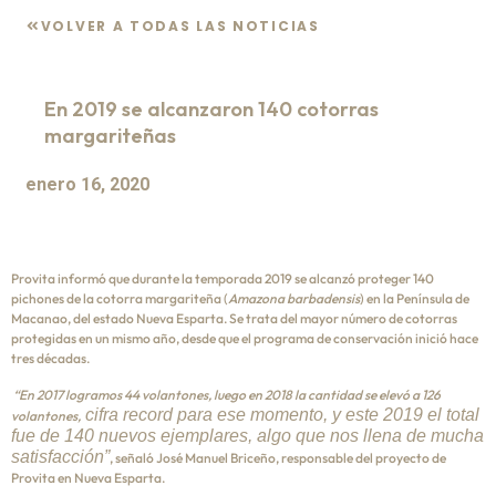
VOLVER A TODAS LAS NOTICIAS
En 2019 se alcanzaron 140 cotorras
margariteñas
enero 16, 2020
Provita informó que durante la temporada 2019 se alcanzó proteger 140
pichones de la cotorra margariteña (
Amazona barbadensis
) en la Península de
Macanao, del estado Nueva Esparta. Se trata del mayor número de cotorras
protegidas en un mismo año, desde que el programa de conservación inició hace
tres décadas.
“En 2017 logramos 44 volantones, luego en 2018 la cantidad se elevó a 126
cifra record para ese momento,
y este 2019 el total
volantones,
fue de 140 nuevos ejemplares, algo que nos llena de mucha
satisfacción”
, señaló José Manuel Briceño, responsable del proyecto de
Provita en Nueva Esparta.