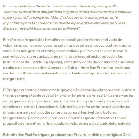
Briceño precisó que
“en estos tres últimos años hemos logrado que 310
volantones de cotorra margariteña salgan satisfactoriamente de sus nidos, lo
que en promedio representa 103 individuos por año, eso es sumamente
importante para la conservación de esta especie que es emblema de Nueva
Esparta y que está bajo amenaza de extinción”
.
Briceño resaltó que estos tres años consecutivos de récords en el vuelo de
volantones, como se conoce a las cotorras que están en capacidad de iniciar el
vuelo, han sido gracias al trabajo desarrollado por Provita en alianza con la
comunidad, otras organizaciones sin fines de lucro, el sector privado y las
instituciones del Estado. En especial, estas actividades de conservación se llevan
a cabo en los espacios de la Arenera La Chica – Hato San Francisco, en donde
desde hace 30 años se implementan las actividades de protección de la cotorra
margariteña.
El Programa abarca áreas como la generación de conciencia conservacionista a
través de campañas de educación ambiental para la protección y conservación
de la especie, así como la incorporación de los Ecoguardianes y la custodia de
dormideros, entre otras acciones. Adelantó que reforzarán las actividades de
difusión durante actividades culturales como el Festival de la Cotorra
Margariteña así como participación en diversos espacios formativos con el
propósito de incentivar en la ciudadanía valores para el cuidado del ambiente.
Este año Jon Paul Rodríguez, presidente de Provita, recibió el prestigioso Gold